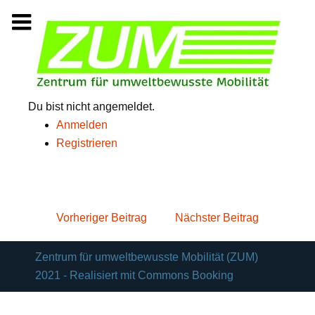
Zum
Inhalt
springen
Du bist nicht angemeldet.
Anmelden
Registrieren
BEITRAGSNAVIGATION
Vorheriger Beitrag
Nächster Beitrag
Zentrum für umweltbewusste Mobilität (ZUM)
2021 - Realisiert mit Commons Booking