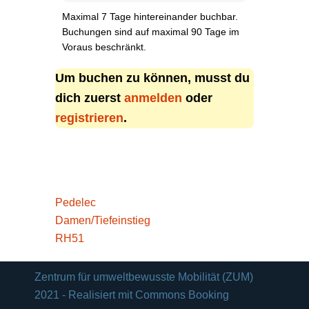
Maximal 7 Tage hintereinander buchbar.
Buchungen sind auf maximal 90 Tage im
Voraus beschränkt.
Um buchen zu können, musst du
dich zuerst
anmelden
oder
registrieren
.
BEITRAGSNAVIGATION
Pedelec
Damen/Tiefeinstieg
RH51
Zentrum für umweltbewusste Mobilität (ZUM)
2021 - Realisiert mit Commons Booking