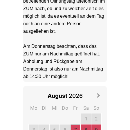
betreffenden Öffnungstag telefonisch im 
ZUM nach, ob und zu welcher Zeit dies 
möglich ist, da es eventuell an dem Tag 
noch an eine andere Person 
ausgeliehen ist.
Am Donnerstag beachten, dass das 
ZUM nur am Nachmittag geöffnet hat. 
Abholung und Rückgabe am 
Donnerstag ist also nur am Nachmittag 
ab 14:30 Uhr möglich!				
August
2026
Mo
Di
Mi
Do
Fr
Sa
So
1
2
3
4
5
6
7
8
9