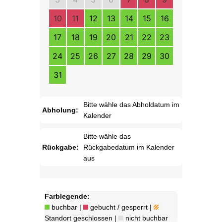
10
11
12
13
14
15
16
17
18
19
20
21
22
23
24
25
26
27
28
29
30
31
Bitte wähle das Abholdatum im
Abholung:
Kalender
Bitte wähle das
Rückgabe:
Rückgabedatum im Kalender
aus
Farblegende:
buchbar |
gebucht / gesperrt |
Standort geschlossen |
nicht buchbar